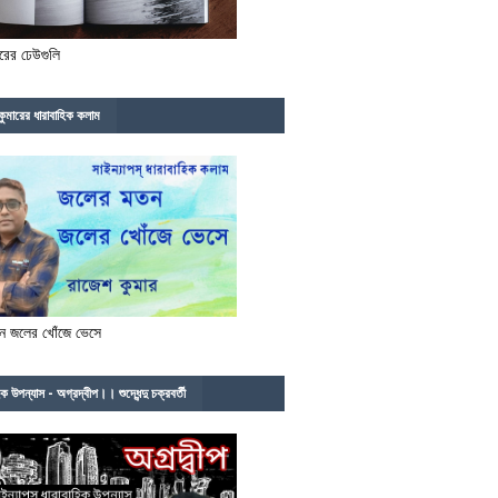
ের ঢেউগুলি
কুমারের ধারাবাহিক কলাম
ন জলের খোঁজে ভেসে
িক উপন্যাস - অগ্রদ্বীপ।। শুদ্ধেন্দু চক্রবর্তী