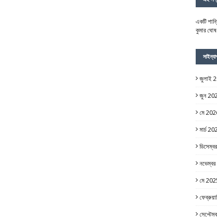
একটি শান্
কুমার ঘোষ
সাইন্যা
জুলাই 
জুন 20
মে 202
মার্চ 20
ডিসেম্
নভেম্ব
মে 202
ফেব্রুয়
সেপ্টেম