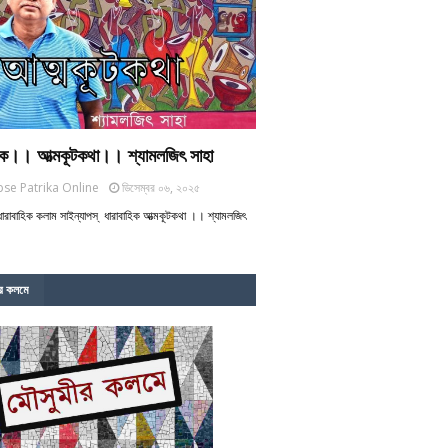
হিক।। আত্মকূটকথা।। শ্যামলজিৎ সাহা
se Patrika Online
ডিসেম্বর ০৬, ২০২৫
 ধারাবাহিক কলাম সাইন্যাপস্ ‌ ধারাবাহিক আত্মকূটকথা ।। শ্যামলজিৎ
র কলমে