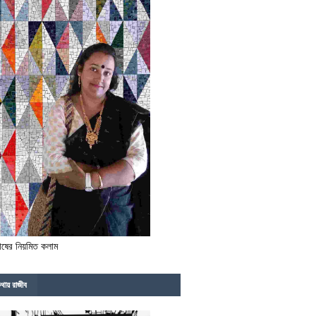
োষের নিয়মিত কলাম
থায় রাজীব