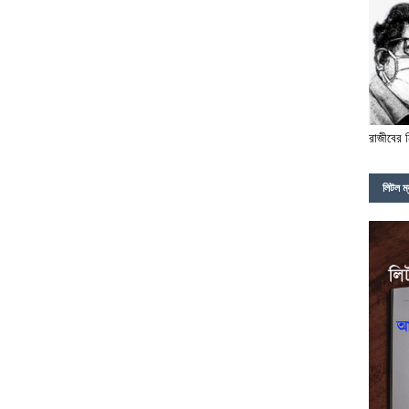
রাজীবের 
লিটল ম