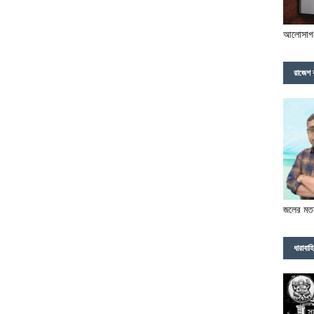
আলোসাগর
রাজেশ 
জলের মত
ধারাবাহ