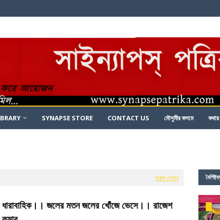
IBRARY
SYNAPSE STORE
CONTACT US
মৌসুমীর কলমে
কথায়
সাই
বৈশিষ্ট্
সকল দেখান
ধারাবাহিক।। জলের মতন জলের খোঁজে ভেসে।। রাজেশ
কুমার