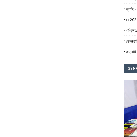
জুলাই 
মে 202
এপ্রিল
ফেব্রুয়
জানুয়া
SYN